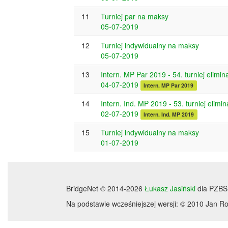
11
Turniej par na maksy
05-07-2019
12
Turniej indywidualny na maksy
05-07-2019
13
Intern. MP Par 2019 - 54. turniej elimin
04-07-2019
Intern. MP Par 2019
14
Intern. Ind. MP 2019 - 53. turniej elimi
02-07-2019
Intern. Ind. MP 2019
15
Turniej indywidualny na maksy
01-07-2019
BridgeNet © 2014-2026
Łukasz Jasiński
dla PZBS
Na podstawie wcześniejszej wersji: © 2010 Jan 