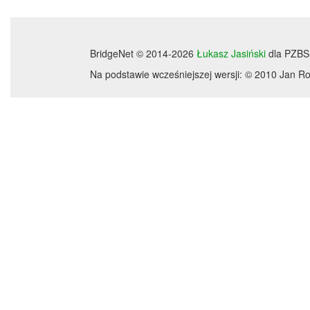
BridgeNet © 2014-2026
Łukasz Jasiński
dla PZBS
Na podstawie wcześniejszej wersji: © 2010 Jan 