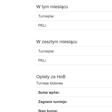
W tym miesiącu
Turniejów:
PKLi:
W zeszłym miesiącu
Turniejów:
PKLi:
Opłaty za HoB
Turnieje klubowe
Suma wpłat:
Zagrane turnieje:
Stan konta: