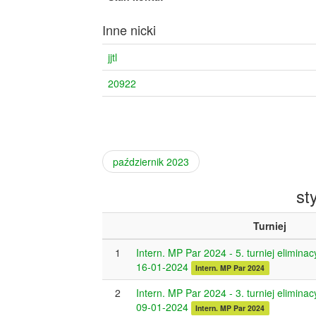
Inne nicki
jjtl
20922
październik 2023
st
Turniej
1
Intern. MP Par 2024 - 5. turniej eliminac
16-01-2024
Intern. MP Par 2024
2
Intern. MP Par 2024 - 3. turniej eliminac
09-01-2024
Intern. MP Par 2024