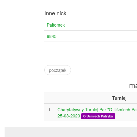
Inne nicki
Paltomek
6845
początek
ma
Turniej
1
Charytatywny Turniej Par "O Uśmiech Pat
25-03-2020
O Uśmiech Patryka