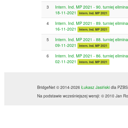
3
Intern. Ind. MP 2021 - 90. turniej elimin
18-11-2021
Intern. Ind. MP 2021
4
Intern. Ind. MP 2021 - 89. turniej elimin
16-11-2021
Intern. Ind. MP 2021
5
Intern. Ind. MP 2021 - 88. turniej elimin
09-11-2021
Intern. Ind. MP 2021
6
Intern. Ind. MP 2021 - 86. turniej elimin
02-11-2021
Intern. Ind. MP 2021
BridgeNet © 2014-2026
Łukasz Jasiński
dla PZBS
Na podstawie wcześniejszej wersji: © 2010 Jan 