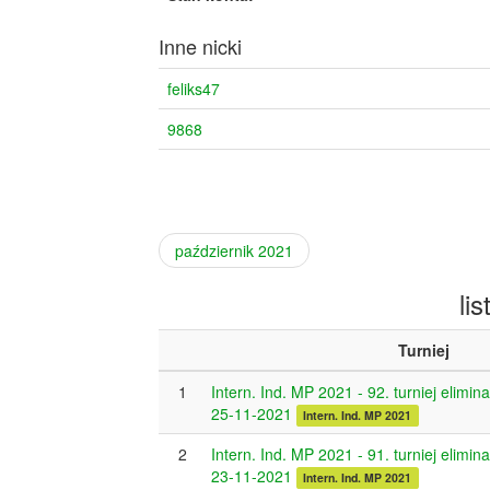
Inne nicki
feliks47
9868
październik 2021
li
Turniej
1
Intern. Ind. MP 2021 - 92. turniej elimin
25-11-2021
Intern. Ind. MP 2021
2
Intern. Ind. MP 2021 - 91. turniej elimin
23-11-2021
Intern. Ind. MP 2021