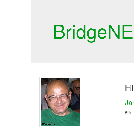
BridgeN
Hi
Ja
Klikn