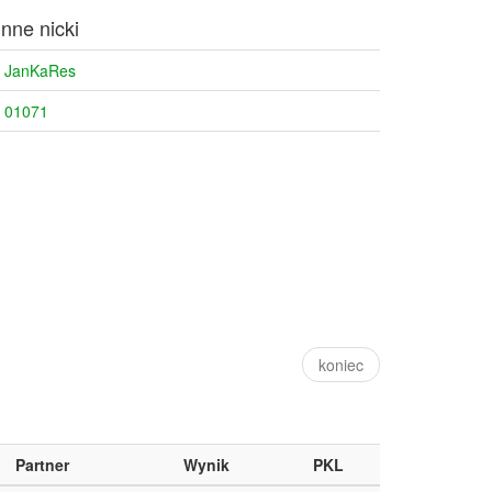
Inne nicki
JanKaRes
01071
koniec
Partner
Wynik
PKL