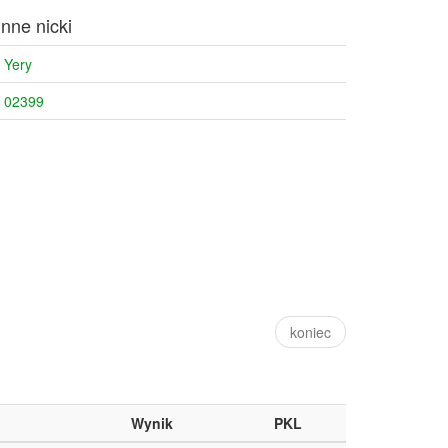
Inne nicki
Yery
02399
koniec
Wynik
PKL