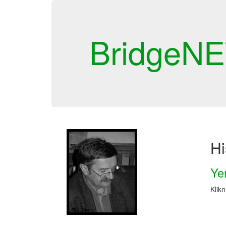
BridgeN
Hi
Ye
Klikn