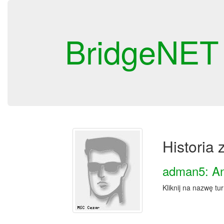
BridgeNET
Historia
adman5: An
Kliknij na nazwę tu