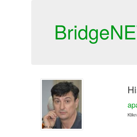
BridgeN
Hi
ap
Klikn