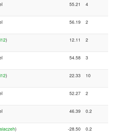
el
55.21
4
el
56.19
2
i12
)
12.11
2
el
54.58
3
i12
)
22.33
10
el
52.27
2
el
46.39
0.2
siaczeh
)
-28.50
0.2