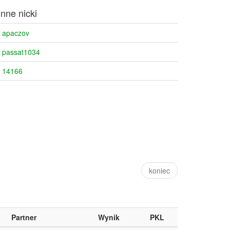
Inne nicki
apaczov
passat1034
14166
koniec
Partner
Wynik
PKL