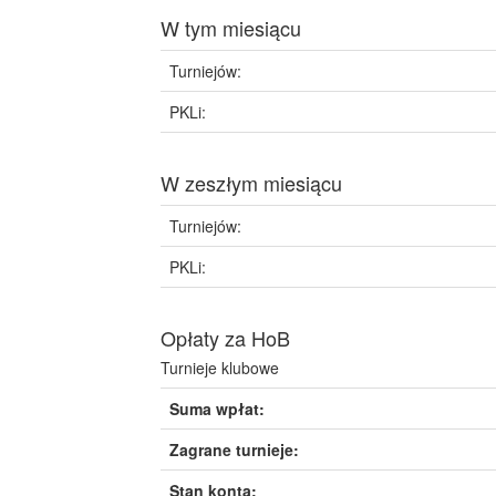
W tym miesiącu
Turniejów:
PKLi:
W zeszłym miesiącu
Turniejów:
PKLi:
Opłaty za HoB
Turnieje klubowe
Suma wpłat:
Zagrane turnieje:
Stan konta: