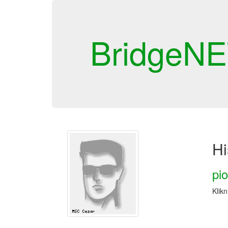
BridgeN
Hi
pi
Klikn