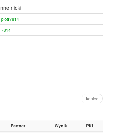
Inne nicki
piotr7814
7814
koniec
Partner
Wynik
PKL