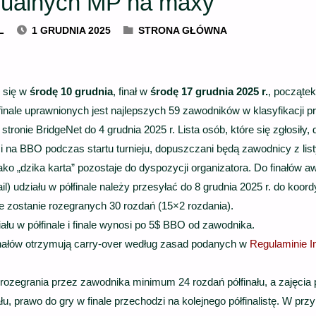
dualnych MP na maxy
L
1 GRUDNIA 2025
STRONA GŁÓWNA
e się w
środę 10 grudnia
, finał w
środę 17 grudnia
2025 r.
, początek
finale uprawnionych jest najlepszych 59 zawodników w klasyfikacji p
stronie BridgeNet do 4 grudnia 2025 r. Lista osób, które się zgłosił
 na BBO podczas startu turnieju, dopuszczani będą zawodnicy z lis
ako „dzika karta” pozostaje do dyspozycji organizatora. Do finałów 
il) udziału w półfinale należy przesyłać do 8 grudnia 2025 r. do koo
ale zostanie rozegranych 30 rozdań (15×2 rozdania).
łu w półfinale i finale wynosi po 5$ BBO od zawodnika.
inałów otrzymują carry-over według zasad podanych w
Regulaminie I
rozegrania przez zawodnika minimum 24 rozdań półfinału, a zajęcia
u, prawo do gry w finale przechodzi na kolejnego półfinalistę. W p