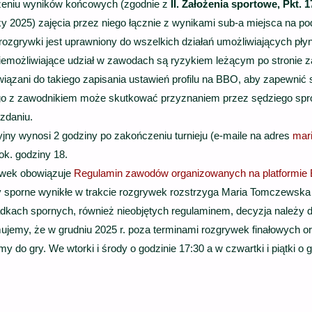
iczeniu wyników końcowych (zgodnie z
II. Założenia sportowe, Pkt. 1
y 2025) zajęcia przez niego łącznie z wynikami sub-a miejsca na podi
ozgrywki jest uprawniony do wszelkich działań umożliwiających p
iemożliwiające udział w zawodach są ryzykiem leżącym po stronie 
ązani do takiego zapisania ustawień profilu na BBO, aby zapewnić 
go z zawodnikiem może skutkować przyznaniem przez sędziego spr
zdaniu.
ny wynosi 2 godziny po zakończeniu turnieju (e-maile na adres
mar
ok. godziny 18.
ywek obowiązuje
Regulamin zawodów organizowanych na platformie
 sporne wynikłe w trakcie rozgrywek rozstrzyga Maria Tomczewska 
dkach spornych, również nieobjętych regulaminem, decyzja należy
ujemy, że w grudniu 2025 r. poza terminami rozgrywek finałowych o
 do gry. We wtorki i środy o godzinie 17:30 a w czwartki i piątki o 