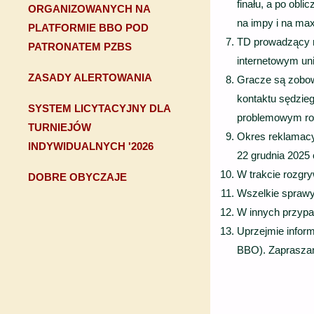
finału, a po obl
ORGANIZOWANYCH NA
na impy i na max
PLATFORMIE BBO POD
TD prowadzący r
PATRONATEM PZBS
internetowym un
ZASADY ALERTOWANIA
Gracze są zobowi
kontaktu sędzie
SYSTEM LICYTACYJNY DLA
problemowym ro
TURNIEJÓW
Okres reklamacyj
INDYWIDUALNYCH '2026
22 grudnia 2025 
W trakcie rozgr
DOBRE OBYCZAJE
Wszelkie sprawy
W innych przypa
Uprzejmie inform
BBO). Zapraszamy