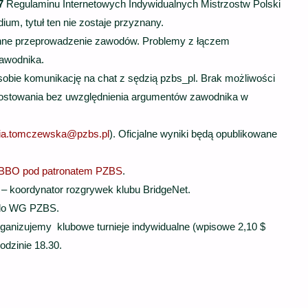
7
Regulaminu Internetowych Indywidualnych Mistrzostw Polski
um, tytuł ten nie zostaje przyznany.
łynne przeprowadzenie zawodów. Problemy z łączem
zawodnika.
sobie komunikację na chat z sędzią pzbs_pl. Brak możliwości
ostowania bez uwzględnienia argumentów zawodnika w
ia.tomczewska@pzbs.pl
). Oficjalne wyniki będą opublikowane
 BBO pod patronatem PZBS
.
– koordynator rozgrywek klubu BridgeNet.
 do WG PZBS.
rganizujemy klubowe turnieje indywidualne (wpisowe 2,10 $
godzinie 18.30.