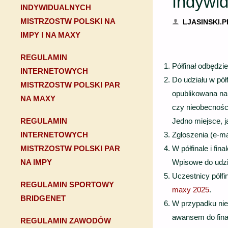
Indywi
INDYWIDUALNYCH
MISTRZOSTW POLSKI NA
LJASINSKI.P
IMPY I NA MAXY
REGULAMIN
Półfinał odbędzi
INTERNETOWYCH
Do udziału w pół
MISTRZOSTW POLSKI PAR
opublikowana na 
NA MAXY
czy nieobecności
Jedno miejsce, j
REGULAMIN
Zgłoszenia (e-ma
INTERNETOWYCH
W półfinale i fin
MISTRZOSTW POLSKI PAR
Wpisowe do udzia
NA IMPY
Uczestnicy półf
REGULAMIN SPORTOWY
maxy 2025
.
BRIDGENET
W przypadku nie
awansem do finał
REGULAMIN ZAWODÓW