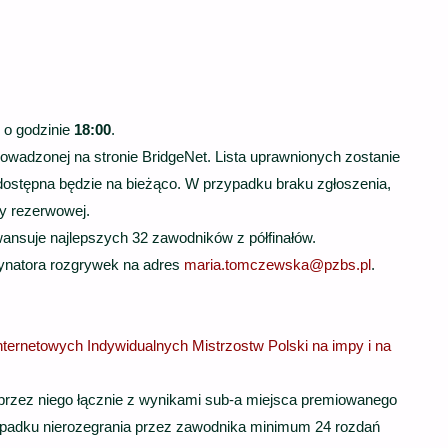
 o godzinie
18:00
.
rowadzonej na stronie BridgeNet. Lista uprawnionych zostanie
y, dostępna będzie na bieżąco. W przypadku braku zgłoszenia,
ty rezerwowej.
awansuje najlepszych 32 zawodników z półfinałów.
rdynatora rozgrywek na adres
maria.tomczewska@pzbs.pl
.
nternetowych Indywidualnych Mistrzostw Polski na impy i na
 przez niego łącznie z wynikami sub-a miejsca premiowanego
rzypadku nierozegrania przez zawodnika minimum 24 rozdań