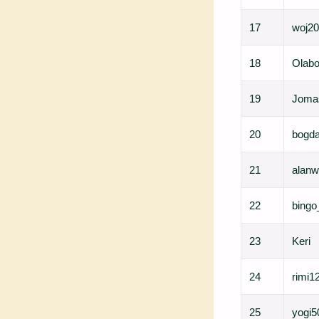
17
woj2
18
Olab
19
Joma
20
bogd
21
alanw
22
bingo
23
Keri
24
rimi1
25
yogi5