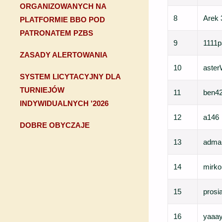
ORGANIZOWANYCH NA
8
Arek 
PLATFORMIE BBO POD
PATRONATEM PZBS
9
1111
ZASADY ALERTOWANIA
10
aste
SYSTEM LICYTACYJNY DLA
TURNIEJÓW
11
ben4
INDYWIDUALNYCH '2026
12
a146
DOBRE OBYCZAJE
13
adma
14
mirko
15
prosi
16
yaaa