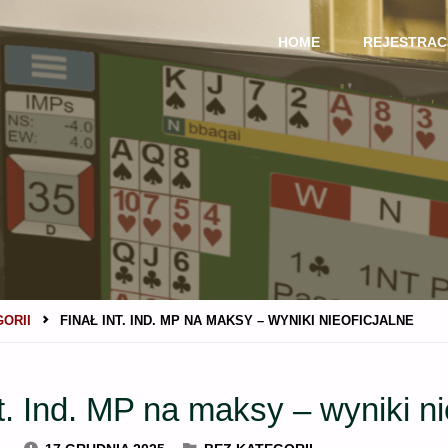
Przejdź
HOME
REJESTRAC
do
treści
GORII
FINAŁ INT. IND. MP NA MAKSY – WYNIKI NIEOFICJALNE
nt. Ind. MP na maksy – wyniki ni