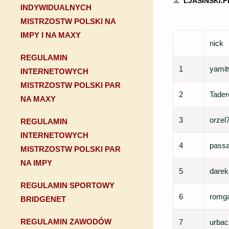
LJASINSKI.P
INDYWIDUALNYCH
MISTRZOSTW POLSKI NA
IMPY I NA MAXY
nick
REGULAMIN
1
yami
INTERNETOWYCH
MISTRZOSTW POLSKI PAR
2
Tader
NA MAXY
3
orzel
REGULAMIN
INTERNETOWYCH
4
passa
MISTRZOSTW POLSKI PAR
NA IMPY
5
darek
REGULAMIN SPORTOWY
6
romga
BRIDGENET
REGULAMIN ZAWODÓW
7
urbac