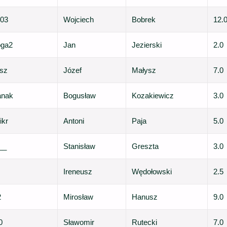
003
Wojciech
Bobrek
12.
oga2
Jan
Jezierski
2.0
sz
Józef
Małysz
7.0
anak
Bogusław
Kozakiewicz
3.0
ikr
Antoni
Paja
5.0
__
Stanisław
Greszta
3.0
Ireneusz
Wędołowski
2.5
2
Mirosław
Hanusz
9.0
0
Sławomir
Rutecki
7.0