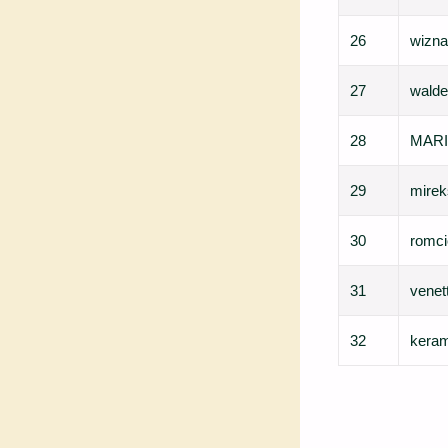
26
wizn
27
wald
28
MAR
29
mire
30
romci
31
venet
32
kera