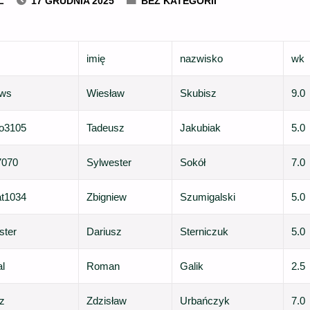
L
17 GRUDNIA 2025
BEZ KATEGORII
imię
nazwisko
wk
tws
Wiesław
Skubisz
9.0
o3105
Tadeusz
Jakubiak
5.0
7070
Sylwester
Sokół
7.0
t1034
Zbigniew
Szumigalski
5.0
ster
Dariusz
Sterniczuk
5.0
l
Roman
Galik
2.5
z
Zdzisław
Urbańczyk
7.0