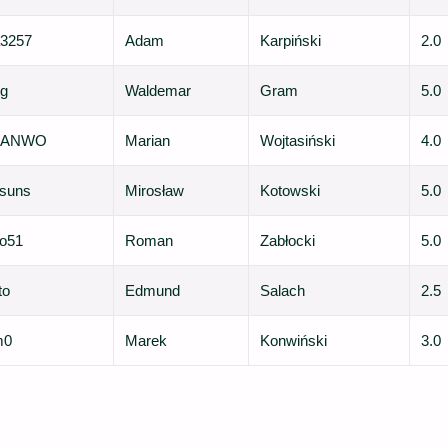
a3257
Adam
Karpiński
2.0
eg
Waldemar
Gram
5.0
IANWO
Marian
Wojtasiński
4.0
ksuns
Mirosław
Kotowski
5.0
o51
Roman
Zabłocki
5.0
to
Edmund
Salach
2.5
m0
Marek
Konwiński
3.0