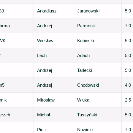
33
Arkadiusz
Jaranowski
5.0
parma
Andrzej
Parmonik
7.0
rWK
Wiesław
Kubiński
5.0
2
Lech
Adach
5.0
Andrzej
Tarlecki
5.0
n5
Andrzej
Chodowski
4.0
mik
Mirosław
Włuka
2.5
aczeh
Michał
Tuszyński
5.0
y
Piotr
Nowicki
7.0