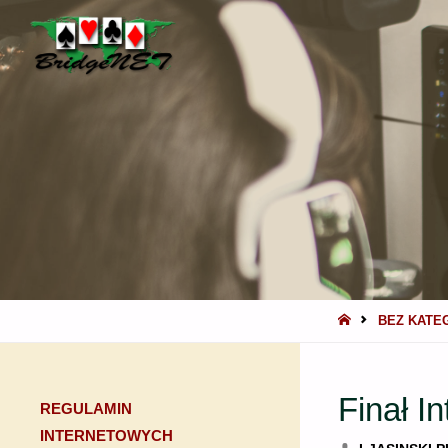
BRIDGENET
STRONA
BEZ KATE
GŁÓWNA
Finał I
REGULAMIN
INTERNETOWYCH