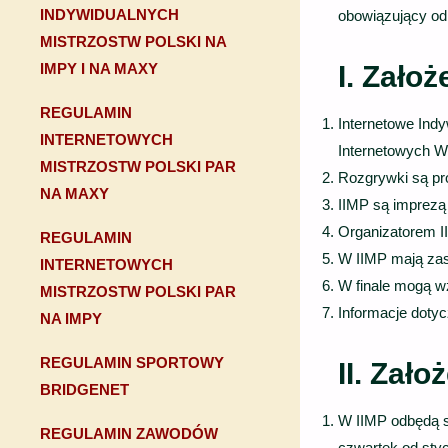
INDYWIDUALNYCH
obowiązujący od
MISTRZOSTW POLSKI NA
I.
Założ
IMPY I NA MAXY
REGULAMIN
Internetowe Indy
INTERNETOWYCH
Internetowych W
MISTRZOSTW POLSKI PAR
Rozgrywki są pr
NA MAXY
IIMP są imprezą 
Organizatorem II
REGULAMIN
W IIMP mają zas
INTERNETOWYCH
W finale mogą w
MISTRZOSTW POLSKI PAR
Informacje doty
NA IMPY
REGULAMIN SPORTOWY
II. Zał
BRIDGENET
W IIMP odbędą si
REGULAMIN ZAWODÓW
czwartek od styc