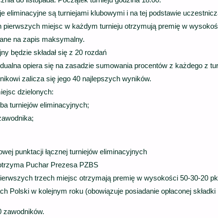
je eliminacyjne są turniejami klubowymi i na tej podstawie uczestnic
 pierwszych miejsc w każdym turnieju otrzymują premię w wysokości
zane na zapis maksymalny.
jny będzie składał się z 20 rozdań
dualna opiera się na zasadzie sumowania procentów z każdego z tur
kowi zalicza się jego 40 najlepszych wyników.
ejsc dzielonych:
ba turniejów eliminacyjnych;
zawodnika;
ej punktacji łącznej turniejów eliminacyjnych
otrzyma Puchar Prezesa PZBS
erwszych trzech miejsc otrzymają premię w wysokości 50-30-20 pkl
ch Polski w kolejnym roku (obowiązuje posiadanie opłaconej składk
60 zawodników.