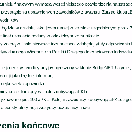
turnieju finałowym wymaga wcześniejszego potwierdzenia na zasad
 przystąpienia uprawnionych zawodników z awansu, Zarząd klubu „B
wodników
 będzie w grudniu, jako jeden turniej w terminie uzgodnionym przez 
e finału zostanie podany w oddzielnym komunikacie.
y zajmą w finale pierwsze trzy miejsca, zdobędą tytuły odpowiednio
dywidualnego Wicemistrza Polski i Drugiego Internetowego Indywidu
je jeden system licytacyjny ogłoszony w klubie BridgeNET. Użycie
ncji jako błędnej informacji.
jakiejkolwiek zapowiedzi.
cy uczestniczący w finale zdobywają aPKLe.
rzyznawane jest 100 aPKLi. Kolejni zawodnicy zdobywają aPKLe zgo
e punkty otrzymują wszyscy uczestnicy finału.
łożenia końcowe