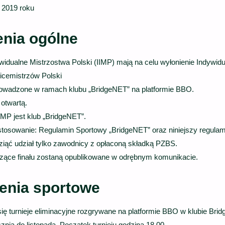
 2019 roku
enia ogólne
widualne Mistrzostwa Polski (IIMP) mają na celu wyłonienie Indywid
icemistrzów Polski
owadzone w ramach klubu „BridgeNET” na platformie BBO.
otwartą.
MP jest klub „BridgeNET”.
tosowanie: Regulamin Sportowy „BridgeNET” oraz niniejszy regulam
ziąć udział tylko zawodnicy z opłaconą składką PZBS.
czące finału zostaną opublikowane w odrębnym komunikacie.
ożenia sportowe
ę turnieje eliminacyjne rozgrywane na platformie BBO w klubie Bri
znia do listopada. Początek turnieju godzina 18.00.