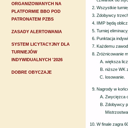
ORGANIZOWANYCH NA
Wszystkie turnie
PLATFORMIE BBO POD
Zdobywcy trzech
PATRONATEM PZBS
IIMP będą oblic
Turniej eliminacy
ZASADY ALERTOWANIA
Punktacja indywi
SYSTEM LICYTACYJNY DLA
Każdemu zawodni
TURNIEJÓW
Zróżnicowanie mi
INDYWIDUALNYCH '2026
większa licz
niższe WK 
DOBRE OBYCZAJE
losowanie.
Nagrody w końcow
Zwycięzca 
Zdobywcy pi
Mistrzostwa
W finale zagra 