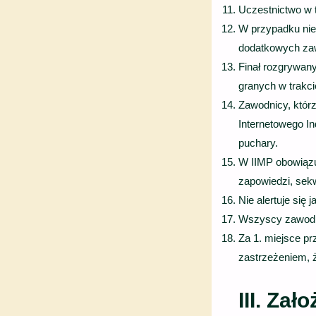
Uczestnictwo w 
W przypadku nie
dodatkowych za
Finał rozgrywany
granych w trakci
Zawodnicy, którz
Internetowego In
puchary.
W IIMP obowiązu
zapowiedzi, sekwe
Nie alertuje się 
Wszyscy zawodni
Za 1. miejsce p
zastrzeżeniem, ż
III. Za